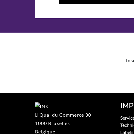
Ins
IMP
Quai du Commerce 30
Servic
1000 Bruxelles
Techni
Belgique
Labels