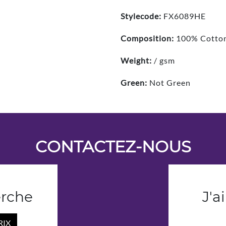
Stylecode:
FX6089HE
Composition:
100% Cotto
Weight:
/ gsm
Green:
Not Green
CONTACTEZ-NOUS
erche
J'a
RIX