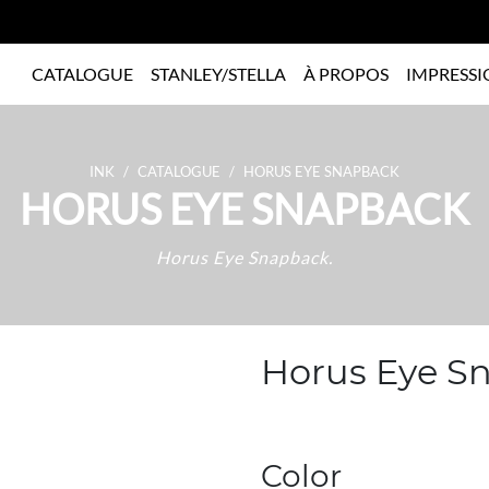
CATALOGUE
STANLEY/STELLA
À PROPOS
IMPRESSI
INK
CATALOGUE
HORUS EYE SNAPBACK
HORUS EYE SNAPBACK
Horus Eye Snapback.
Horus Eye S
Color