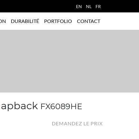
EN
NL
FR
ON
DURABILITÉ
PORTFOLIO
CONTACT
napback
FX6089HE
DEMANDEZ LE PRIX